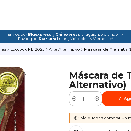
Envíos por
Bluexpress
y
Chilexpress
al siguiente día hábil. ⚡
Envíos por
Starken:
Lunes, Miércoles, y Viernes. ✅
les
Lootbox PE 2025
Arte Alternativo
Máscara de Tiamath (L
|
Máscara de T
Alternativo)
Agr
Cantidad
Sólo puedes comprar un m