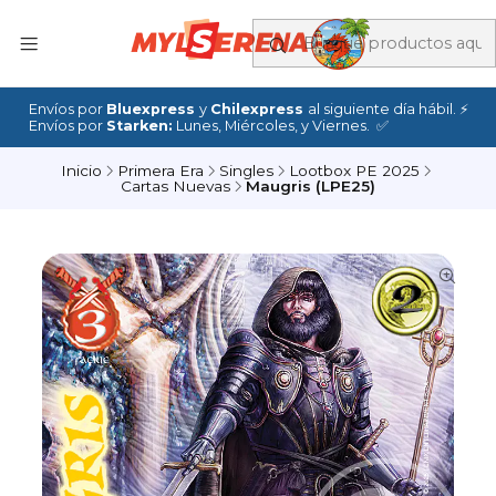
Envíos por
Bluexpress
y
Chilexpress
al siguiente día hábil. ⚡
Envíos por
Starken:
Lunes, Miércoles, y Viernes. ✅
Inicio
Primera Era
Singles
Lootbox PE 2025
Cartas Nuevas
Maugris (LPE25)