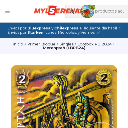
Envíos por
Bluexpress
y
Chilexpress
al siguiente día hábil. ⚡
Envíos por
Starken:
Lunes, Miércoles, y Viernes. ✅
Inicio
Primer Bloque
Singles
Lootbox PB 2024
Merenptah (LBPB24)