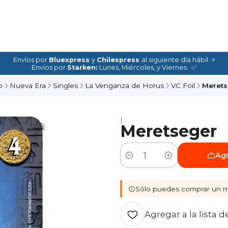
Envíos por
Bluexpress
y
Chilexpress
al siguiente día hábil. ⚡
Envíos por
Starken:
Lunes, Miércoles, y Viernes. ✅
o
Nueva Era
Singles
La Venganza de Horus
VC Foil
Merets
|
Meretseger
Agr
Cantidad
Sólo puedes comprar un m
Agregar a la lista d