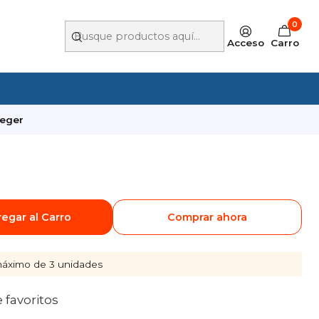
0
Acceso
Carro
eger
egar al Carro
Comprar ahora
áximo de 3 unidades
e favoritos