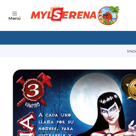
Menú
Inic