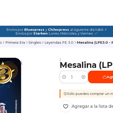
Envíos por
Bluexpress
y
Chilexpress
al siguiente día hábil. ⚡
Envíos por
Starken:
Lunes, Miércoles, y Viernes. ✅
io
Primera Era
Singles
Leyendas PE 3.0
Mesalina (LPE3.0 - 
|
Mesalina (LP
Agr
Cantidad
Sólo puedes comprar un m
Agregar a la lista d