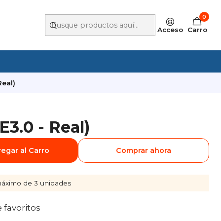
0
Acceso
Carro
Real)
E3.0 - Real)
egar al Carro
Comprar ahora
áximo de 3 unidades
e favoritos