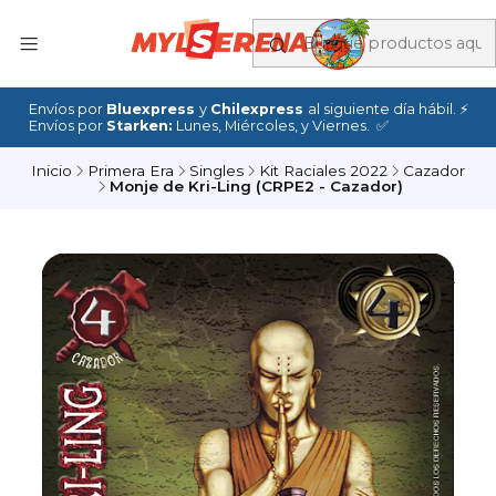
Envíos por
Bluexpress
y
Chilexpress
al siguiente día hábil. ⚡
Envíos por
Starken:
Lunes, Miércoles, y Viernes. ✅
Inicio
Primera Era
Singles
Kit Raciales 2022
Cazador
Monje de Kri-Ling (CRPE2 - Cazador)