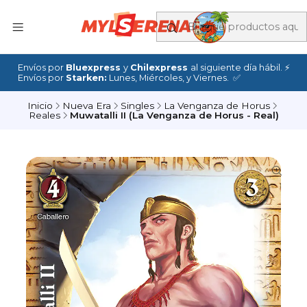
Envíos por
Bluexpress
y
Chilexpress
al siguiente día hábil. ⚡
Envíos por
Starken:
Lunes, Miércoles, y Viernes. ✅
Inicio
Nueva Era
Singles
La Venganza de Horus
Reales
Muwatalli II (La Venganza de Horus - Real)