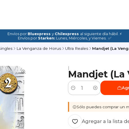
Envíos por
Bluexpress
y
Chilexpress
al siguiente día hábil. ⚡
Envíos por
Starken:
Lunes, Miércoles, y Viernes. ✅
Singles
La Venganza de Horus
Ultra Reales
Mandjet (La Veng
|
Mandjet (La 
Agr
Cantidad
Sólo puedes comprar un m
Agregar a la lista d