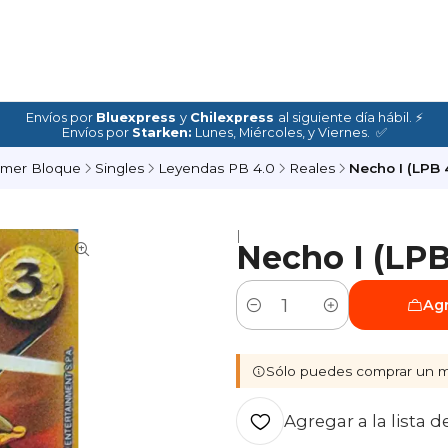
Envíos por
Bluexpress
y
Chilexpress
al siguiente día hábil. ⚡
Envíos por
Starken:
Lunes, Miércoles, y Viernes. ✅
imer Bloque
Singles
Leyendas PB 4.0
Reales
Necho I (LPB 4
|
Necho I (LPB 
Agr
Cantidad
Sólo puedes comprar un m
Agregar a la lista d