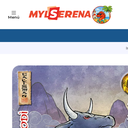
Menú
I