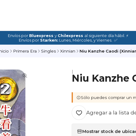
Envíos por
Bluexpress
y
Chilexpress
al siguiente día hábil. ⚡
Envíos por
Starken:
Lunes, Miércoles, y Viernes. ✅
nicio
Primera Era
Singles
Xinnian
Niu Kanzhe Caodi (Xinnia
|
Niu Kanzhe C
Sólo puedes comprar un m
Agregar a la lista d
Mostrar stock de ubica