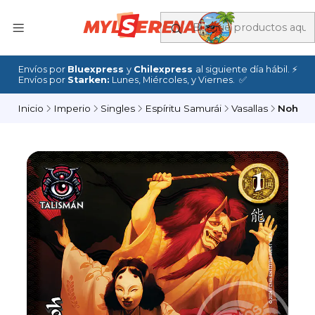
Envíos por
Bluexpress
y
Chilexpress
al siguiente día hábil. ⚡
Envíos por
Starken:
Lunes, Miércoles, y Viernes. ✅
Inicio
Imperio
Singles
Espíritu Samurái
Vasallas
Noh