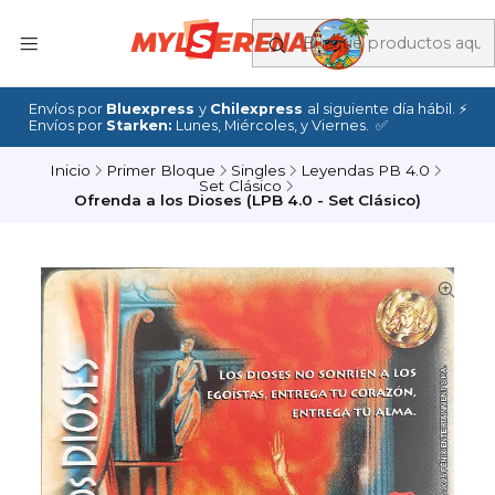
Envíos por
Bluexpress
y
Chilexpress
al siguiente día hábil. ⚡
Envíos por
Starken:
Lunes, Miércoles, y Viernes. ✅
Inicio
Primer Bloque
Singles
Leyendas PB 4.0
Set Clásico
Ofrenda a los Dioses (LPB 4.0 - Set Clásico)