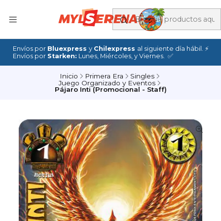
Envíos por
Bluexpress
y
Chilexpress
al siguiente día hábil. ⚡
Envíos por
Starken:
Lunes, Miércoles, y Viernes. ✅
Inicio
Primera Era
Singles
Juego Organizado y Eventos
Pájaro Inti (Promocional - Staff)