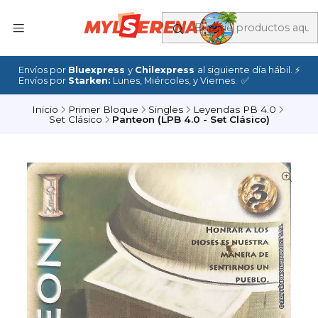
Envíos por
Bluexpress
y
Chilexpress
al siguiente día hábil. ⚡
Envíos por
Starken:
Lunes, Miércoles, y Viernes. ✅
Inicio
Primer Bloque
Singles
Leyendas PB 4.0
Set Clásico
Panteon (LPB 4.0 - Set Clásico)