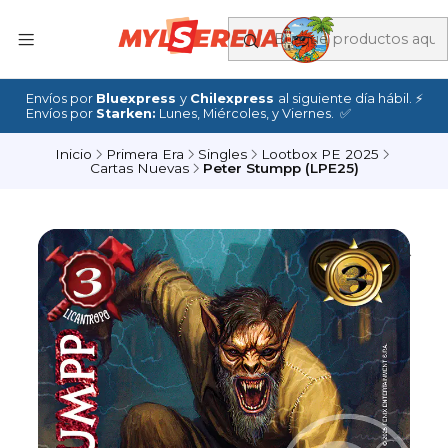
Envíos por
Bluexpress
y
Chilexpress
al siguiente día hábil. ⚡
Envíos por
Starken:
Lunes, Miércoles, y Viernes. ✅
Inicio
Primera Era
Singles
Lootbox PE 2025
Cartas Nuevas
Peter Stumpp (LPE25)