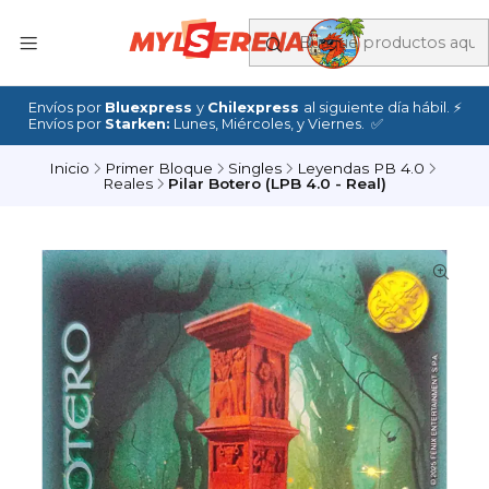
Envíos por
Bluexpress
y
Chilexpress
al siguiente día hábil. ⚡
Envíos por
Starken:
Lunes, Miércoles, y Viernes. ✅
Inicio
Primer Bloque
Singles
Leyendas PB 4.0
Reales
Pilar Botero (LPB 4.0 - Real)