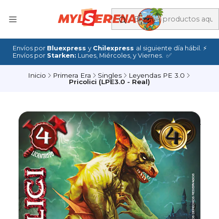
Envíos por
Bluexpress
y
Chilexpress
al siguiente día hábil. ⚡
Envíos por
Starken:
Lunes, Miércoles, y Viernes. ✅
Inicio
Primera Era
Singles
Leyendas PE 3.0
Pricolici (LPE3.0 - Real)