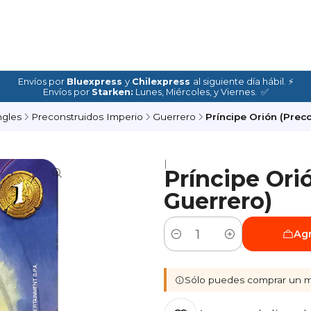
Envíos por
Bluexpress
y
Chilexpress
al siguiente día hábil. ⚡
Envíos por
Starken:
Lunes, Miércoles, y Viernes. ✅
ngles
Preconstruidos Imperio
Guerrero
Príncipe Orión (Prec
|
Príncipe Ori
Guerrero)
Agr
Cantidad
Sólo puedes comprar un m