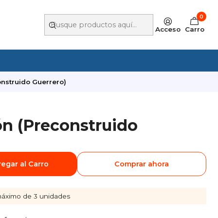
0
Acceso
Carro
onstruido Guerrero)
ón (Preconstruido
egar al Carro
Comprar ahora
áximo de 3 unidades