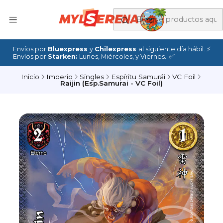
Envíos por
Bluexpress
y
Chilexpress
al siguiente día hábil. ⚡
Envíos por
Starken:
Lunes, Miércoles, y Viernes. ✅
Inicio
Imperio
Singles
Espíritu Samurái
VC Foil
Raijin (Esp.Samurai - VC Foil)