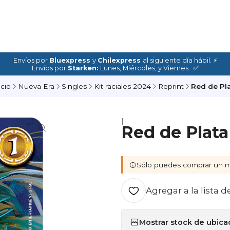
Envíos por
Bluexpress
y
Chilexpress
al siguiente día hábil. ⚡
Envíos por
Starken:
Lunes, Miércoles, y Viernes. ✅
icio
Nueva Era
Singles
Kit raciales 2024
Reprint
Red de Pl
|
Red de Plata
Sólo puedes comprar un m
Agregar a la lista d
Mostrar stock de ubica