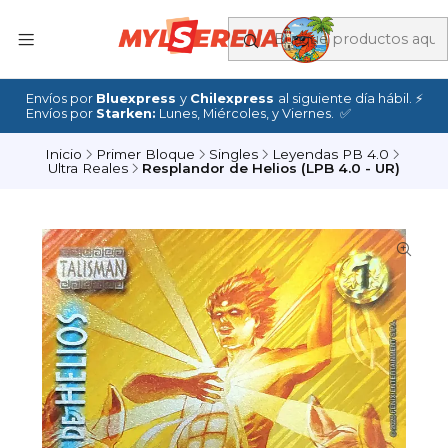
Envíos por
Bluexpress
y
Chilexpress
al siguiente día hábil. ⚡
Envíos por
Starken:
Lunes, Miércoles, y Viernes. ✅
Inicio
Primer Bloque
Singles
Leyendas PB 4.0
Ultra Reales
Resplandor de Helios (LPB 4.0 - UR)