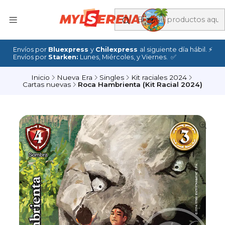
Envíos por
Bluexpress
y
Chilexpress
al siguiente día hábil. ⚡
Envíos por
Starken:
Lunes, Miércoles, y Viernes. ✅
Inicio
Nueva Era
Singles
Kit raciales 2024
Cartas nuevas
Roca Hambrienta (Kit Racial 2024)