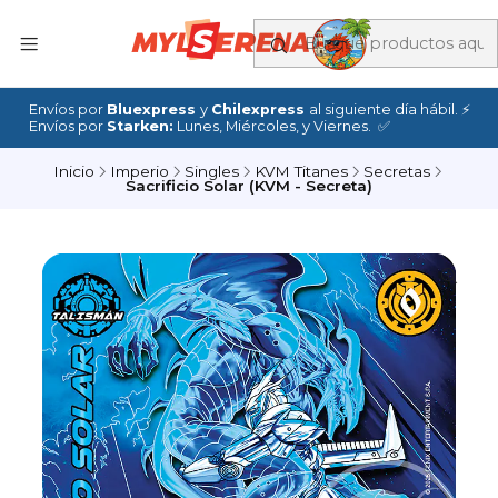
Envíos por
Bluexpress
y
Chilexpress
al siguiente día hábil. ⚡
Envíos por
Starken:
Lunes, Miércoles, y Viernes. ✅
Inicio
Imperio
Singles
KVM Titanes
Secretas
Sacrificio Solar (KVM - Secreta)