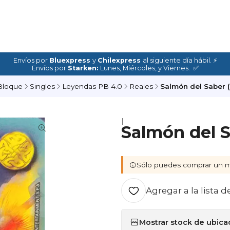
Envíos por
Bluexpress
y
Chilexpress
al siguiente día hábil. ⚡
Envíos por
Starken:
Lunes, Miércoles, y Viernes. ✅
Bloque
Singles
Leyendas PB 4.0
Reales
Salmón del Saber (
|
Salmón del S
Sólo puedes comprar un m
Agregar a la lista d
Mostrar stock de ubica