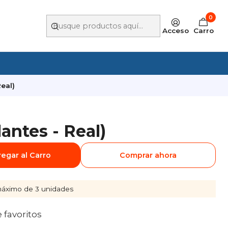
0
Acceso
Carro
Real)
antes - Real)
egar al Carro
Comprar ahora
áximo de 3 unidades
e favoritos