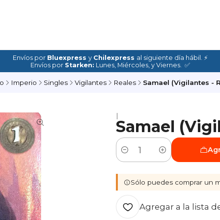
Envíos por
Bluexpress
y
Chilexpress
al siguiente día hábil. ⚡
Envíos por
Starken:
Lunes, Miércoles, y Viernes. ✅
io
Imperio
Singles
Vigilantes
Reales
Samael (Vigilantes - 
|
Samael (Vigil
Agr
Cantidad
Sólo puedes comprar un m
Agregar a la lista d