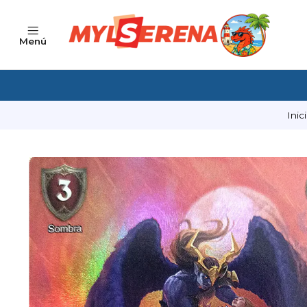
Menú
Inic