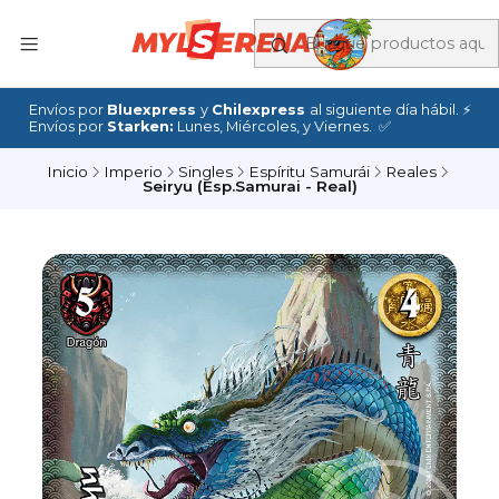
Envíos por
Bluexpress
y
Chilexpress
al siguiente día hábil. ⚡
Envíos por
Starken:
Lunes, Miércoles, y Viernes. ✅
Inicio
Imperio
Singles
Espíritu Samurái
Reales
Seiryu (Esp.Samurai - Real)