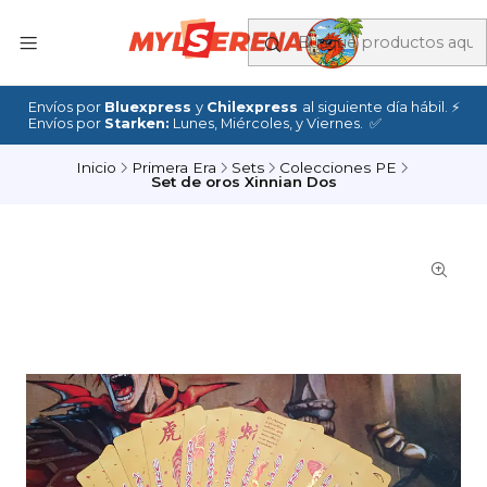
Envíos por
Bluexpress
y
Chilexpress
al siguiente día hábil. ⚡
Envíos por
Starken:
Lunes, Miércoles, y Viernes. ✅
Inicio
Primera Era
Sets
Colecciones PE
Set de oros Xinnian Dos