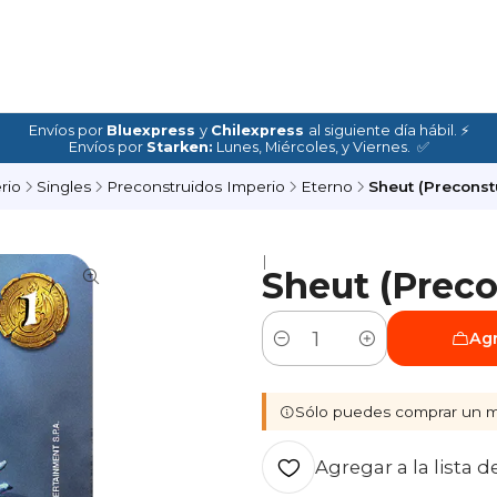
Envíos por
Bluexpress
y
Chilexpress
al siguiente día hábil. ⚡
Envíos por
Starken:
Lunes, Miércoles, y Viernes. ✅
rio
Singles
Preconstruidos Imperio
Eterno
Sheut (Preconst
|
Sheut (Preco
Agr
Cantidad
Sólo puedes comprar un m
Agregar a la lista d