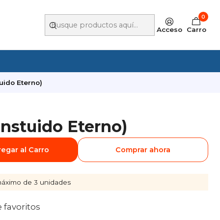
0
Acceso
Carro
uido Eterno)
nstuido Eterno)
egar al Carro
Comprar ahora
áximo de 3 unidades
e favoritos