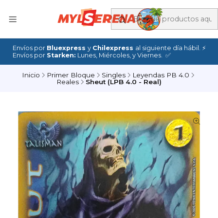
Envíos por
Bluexpress
y
Chilexpress
al siguiente día hábil. ⚡
Envíos por
Starken:
Lunes, Miércoles, y Viernes. ✅
Inicio
Primer Bloque
Singles
Leyendas PB 4.0
Reales
Sheut (LPB 4.0 - Real)