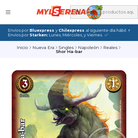
Envíos por
Bluexpress
y
Chilexpress
al siguiente día hábil. ⚡
Envíos por
Starken:
Lunes, Miércoles, y Viernes. ✅
Inicio
Nueva Era
Singles
Napoleón
Reales
Shor Ha-bar