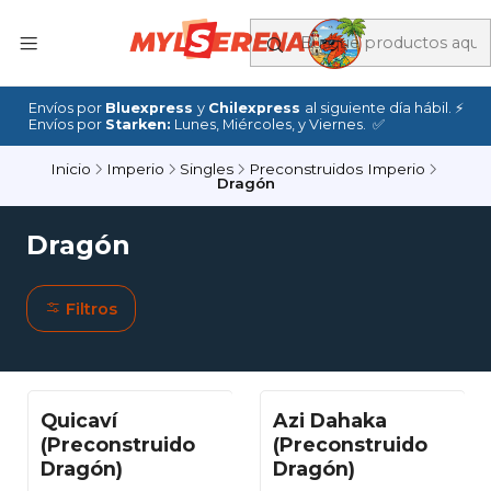
Envíos por
Bluexpress
y
Chilexpress
al siguiente día hábil. ⚡
Envíos por
Starken:
Lunes, Miércoles, y Viernes. ✅
Inicio
Imperio
Singles
Preconstruidos Imperio
Dragón
Dragón
Filtros
Quicaví
Azi Dahaka
(Preconstruido
(Preconstruido
Dragón)
Dragón)