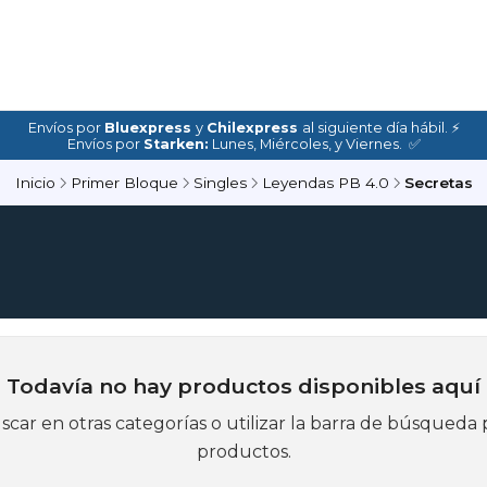
Envíos por
Bluexpress
y
Chilexpress
al siguiente día hábil. ⚡
Envíos por
Starken:
Lunes, Miércoles, y Viernes. ✅
Inicio
Primer Bloque
Singles
Leyendas PB 4.0
Secretas
Todavía no hay productos disponibles aquí
car en otras categorías o utilizar la barra de búsqueda 
productos.