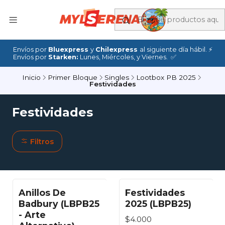
Envíos por
Bluexpress
y
Chilexpress
al siguiente día hábil. ⚡
Envíos por
Starken:
Lunes, Miércoles, y Viernes. ✅
Inicio
Primer Bloque
Singles
Lootbox PB 2025
Festividades
Festividades
Filtros
Anillos De
Festividades
Badbury (LBPB25
2025 (LBPB25)
- Arte
$4.000