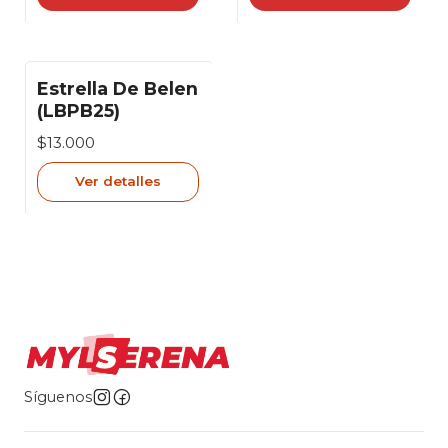
Estrella De Belen
Agotado
(LBPB25)
$13.000
Ver detalles
Síguenos