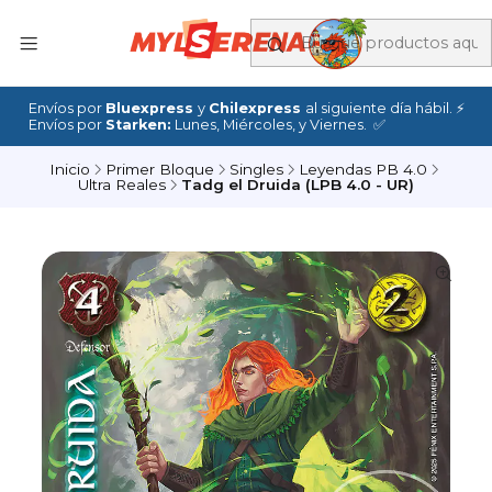
Envíos por
Bluexpress
y
Chilexpress
al siguiente día hábil. ⚡
Envíos por
Starken:
Lunes, Miércoles, y Viernes. ✅
Inicio
Primer Bloque
Singles
Leyendas PB 4.0
Ultra Reales
Tadg el Druida (LPB 4.0 - UR)