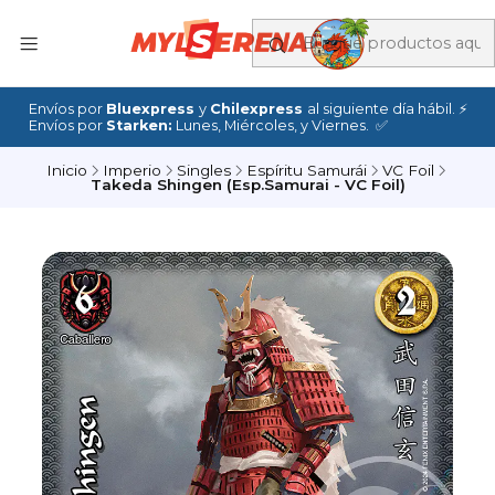
Envíos por
Bluexpress
y
Chilexpress
al siguiente día hábil. ⚡
Envíos por
Starken:
Lunes, Miércoles, y Viernes. ✅
Inicio
Imperio
Singles
Espíritu Samurái
VC Foil
Takeda Shingen (Esp.Samurai - VC Foil)