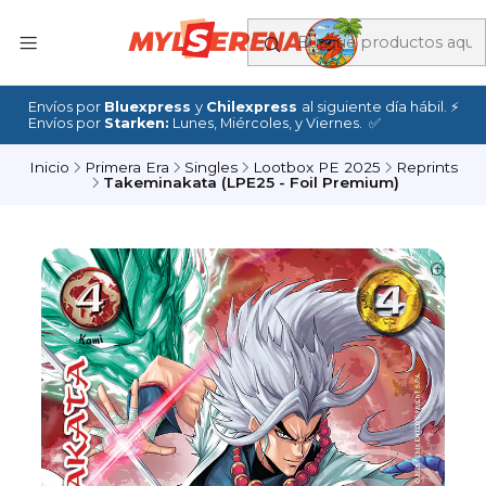
Envíos por
Bluexpress
y
Chilexpress
al siguiente día hábil. ⚡
Envíos por
Starken:
Lunes, Miércoles, y Viernes. ✅
Inicio
Primera Era
Singles
Lootbox PE 2025
Reprints
Takeminakata (LPE25 - Foil Premium)