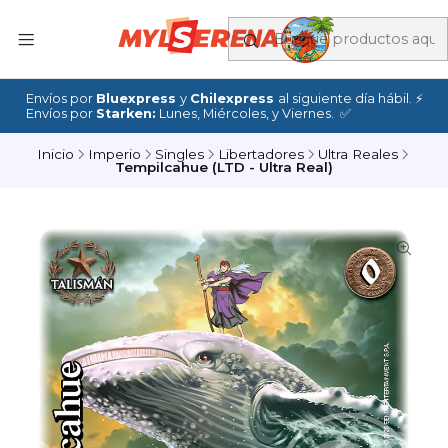
Envíos por
Bluexpress
y
Chilexpress
al siguiente día hábil. ⚡
Envíos por
Starken:
Lunes, Miércoles, y Viernes. ✅
Inicio
Imperio
Singles
Libertadores
Ultra Reales
Tempilcahue (LTD - Ultra Real)