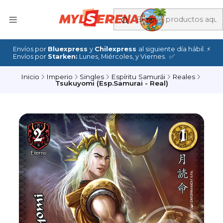
Envíos por
Bluexpress
y
Chilexpress
al siguiente día hábil. ⚡
Envíos por
Starken:
Lunes, Miércoles, y Viernes. ✅
Inicio
Imperio
Singles
Espíritu Samurái
Reales
Tsukuyomi (Esp.Samurai - Real)