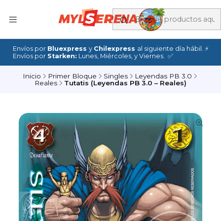
Envíos por
Bluexpress
y
Chilexpress
al siguiente día hábil. ⚡
Envíos por
Starken:
Lunes, Miércoles, y Viernes. ✅
Inicio
Primer Bloque
Singles
Leyendas PB 3.0
Reales
Tutatis (Leyendas PB 3.0 – Reales)