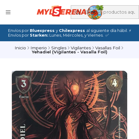
Envíos por
Bluexpress
y
Chilexpress
al siguiente día hábil. ⚡
Envíos por
Starken:
Lunes, Miércoles, y Viernes. ✅
Inicio
Imperio
Singles
Vigilantes
Vasallas Foil
Yehadiel (Vigilantes - Vasalla Foil)