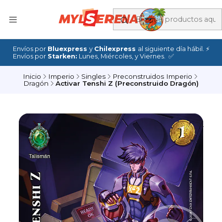
Envíos por
Bluexpress
y
Chilexpress
al siguiente día hábil. ⚡
Envíos por
Starken:
Lunes, Miércoles, y Viernes. ✅
Inicio
Imperio
Singles
Preconstruidos Imperio
Dragón
Activar Tenshi Z (Preconstruido Dragón)