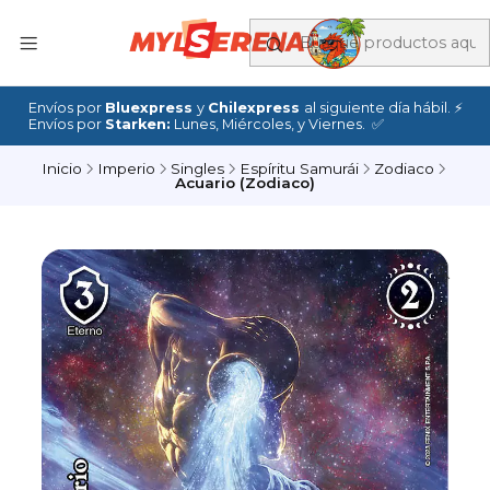
Envíos por
Bluexpress
y
Chilexpress
al siguiente día hábil. ⚡
Envíos por
Starken:
Lunes, Miércoles, y Viernes. ✅
Inicio
Imperio
Singles
Espíritu Samurái
Zodiaco
Acuario (Zodiaco)