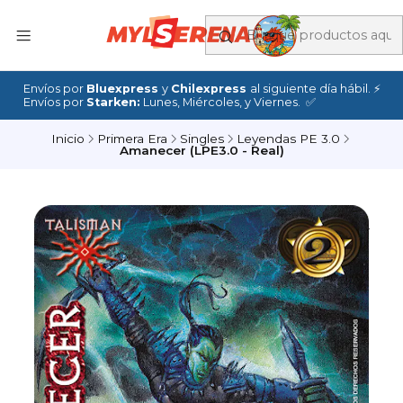
Envíos por
Bluexpress
y
Chilexpress
al siguiente día hábil. ⚡
Envíos por
Starken:
Lunes, Miércoles, y Viernes. ✅
Inicio
Primera Era
Singles
Leyendas PE 3.0
Amanecer (LPE3.0 - Real)