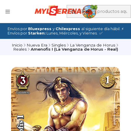
Envíos por
Bluexpress
y
Chilexpress
al siguiente día hábil. ⚡
Envíos por
Starken:
Lunes, Miércoles, y Viernes. ✅
Inicio
Nueva Era
Singles
La Venganza de Horus
Reales
Amenofis I (La Venganza de Horus - Real)