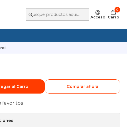
0
Acceso
Carro
rei
i
egar al Carro
Comprar ahora
e favoritos
ciones