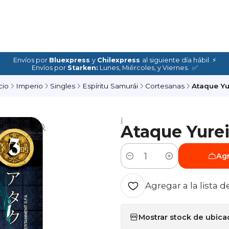
Envíos por
Bluexpress
y
Chilexpress
al siguiente día hábil. ⚡
Envíos por
Starken:
Lunes, Miércoles, y Viernes. ✅
cio
Imperio
Singles
Espíritu Samurái
Cortesanas
Ataque Yu
|
Ataque Yure
Agr
Cantidad
Agregar a la lista d
Mostrar stock de ubica