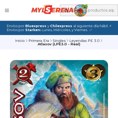
Envíos por
Bluexpress
y
Chilexpress
al siguiente día hábil. ⚡
Envíos por
Starken:
Lunes, Miércoles, y Viernes. ✅
Inicio
Primera Era
Singles
Leyendas PE 3.0
Atlasov (LPE3.0 - Real)