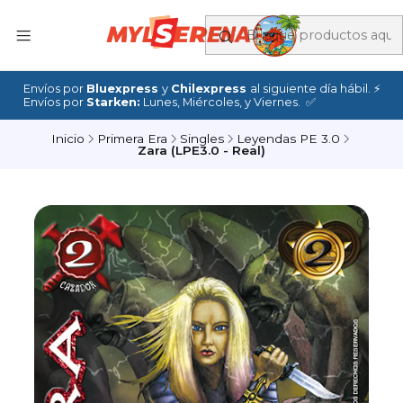
Envíos por
Bluexpress
y
Chilexpress
al siguiente día hábil. ⚡
Envíos por
Starken:
Lunes, Miércoles, y Viernes. ✅
Inicio
Primera Era
Singles
Leyendas PE 3.0
Zara (LPE3.0 - Real)