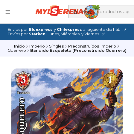
Envíos por
Bluexpress
y
Chilexpress
al siguiente día hábil. ⚡
Envíos por
Starken:
Lunes, Miércoles, y Viernes. ✅
Inicio
Imperio
Singles
Preconstruidos Imperio
Guerrero
Bandido Esqueleto (Preconstruido Guerrero)