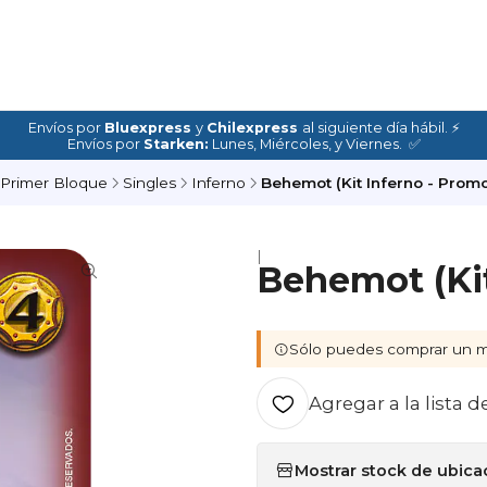
Envíos por
Bluexpress
y
Chilexpress
al siguiente día hábil. ⚡
Envíos por
Starken:
Lunes, Miércoles, y Viernes. ✅
Primer Bloque
Singles
Inferno
Behemot (Kit Inferno - Promo
|
Behemot (Kit
Sólo puedes comprar un m
Agregar a la lista d
Mostrar stock de ubica