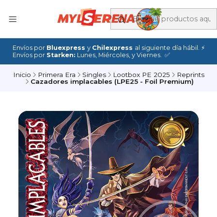
Envíos por
Bluexpress
y
Chilexpress
al siguiente día hábil. ⚡
Envíos por
Starken:
Lunes, Miércoles, y Viernes. ✅
Inicio
Primera Era
Singles
Lootbox PE 2025
Reprints
Cazadores implacables (LPE25 - Foil Premium)